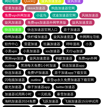
网站地图
QuickQ
旋风加速度器
旋风加速
坚果加速器
tiktok加速器
狗急加速器官网
免费vqn外网加速
小蓝鸟
优途加速器官网
风驰加速器
旋风加速器
免费vps加速器外网苹果版
旋风加速度器
快连加速器
快连加速器官网入口
原子加速器
快鸭加速器
快柠檬加速器
旋风加速度器
外网网址导航
软件中心
雷霆加速
狂飙加速器
哔咔漫画
小美
小美vpn
小美加速器
ios加速器
天行vp加速
黑洞vqn加速
旋风加速度器
蚂蚁加速器
免费vqn外网
outline
黑洞每天免费1小时加速
快连加速器app
快连加速器
免费VP加速器
原子加速app下载安装
闪电猫加速器
outline
暴雪vp永久免费加速器下载官网
极光加速器
梯子加速器app
twitter加速器
加速器试用两小时
一元机场
暴雪加速器
海鸥加速器2024免费
飞跃加速器
飞驰加速器15分钟试用