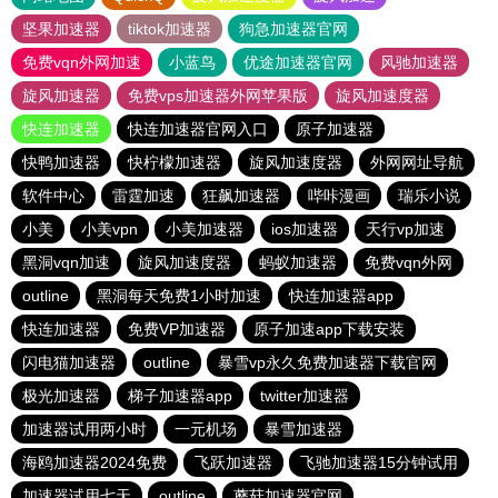
坚果加速器
tiktok加速器
狗急加速器官网
免费vqn外网加速
小蓝鸟
优途加速器官网
风驰加速器
旋风加速器
免费vps加速器外网苹果版
旋风加速度器
快连加速器
快连加速器官网入口
原子加速器
快鸭加速器
快柠檬加速器
旋风加速度器
外网网址导航
软件中心
雷霆加速
狂飙加速器
哔咔漫画
瑞乐小说
小美
小美vpn
小美加速器
ios加速器
天行vp加速
黑洞vqn加速
旋风加速度器
蚂蚁加速器
免费vqn外网
outline
黑洞每天免费1小时加速
快连加速器app
快连加速器
免费VP加速器
原子加速app下载安装
闪电猫加速器
outline
暴雪vp永久免费加速器下载官网
极光加速器
梯子加速器app
twitter加速器
加速器试用两小时
一元机场
暴雪加速器
海鸥加速器2024免费
飞跃加速器
飞驰加速器15分钟试用
加速器试用七天
outline
蘑菇加速器官网