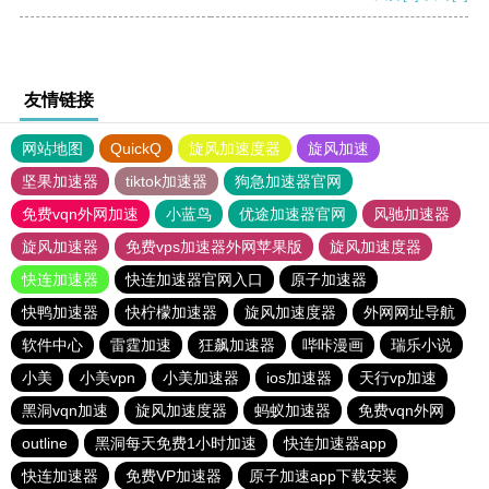
友情链接
网站地图
QuickQ
旋风加速度器
旋风加速
坚果加速器
tiktok加速器
狗急加速器官网
免费vqn外网加速
小蓝鸟
优途加速器官网
风驰加速器
旋风加速器
免费vps加速器外网苹果版
旋风加速度器
快连加速器
快连加速器官网入口
原子加速器
快鸭加速器
快柠檬加速器
旋风加速度器
外网网址导航
软件中心
雷霆加速
狂飙加速器
哔咔漫画
瑞乐小说
小美
小美vpn
小美加速器
ios加速器
天行vp加速
黑洞vqn加速
旋风加速度器
蚂蚁加速器
免费vqn外网
outline
黑洞每天免费1小时加速
快连加速器app
快连加速器
免费VP加速器
原子加速app下载安装