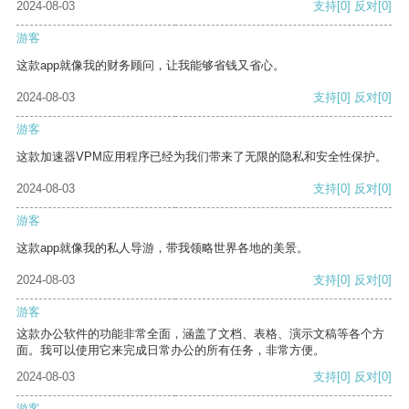
2024-08-03
支持
[0]
反对
[0]
游客
这款app就像我的财务顾问，让我能够省钱又省心。
2024-08-03
支持
[0]
反对
[0]
游客
这款加速器VPM应用程序已经为我们带来了无限的隐私和安全性保护。
2024-08-03
支持
[0]
反对
[0]
游客
这款app就像我的私人导游，带我领略世界各地的美景。
2024-08-03
支持
[0]
反对
[0]
游客
这款办公软件的功能非常全面，涵盖了文档、表格、演示文稿等各个方
面。我可以使用它来完成日常办公的所有任务，非常方便。
2024-08-03
支持
[0]
反对
[0]
游客