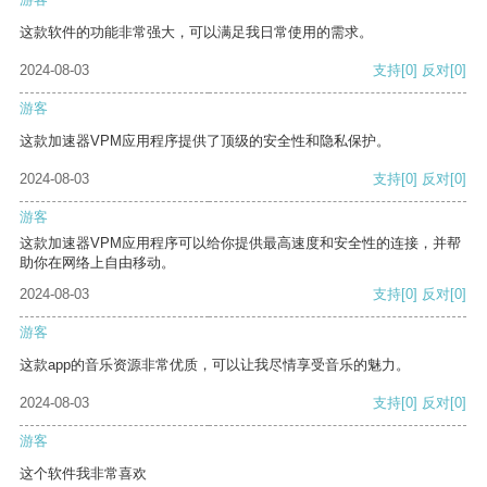
这款软件的功能非常强大，可以满足我日常使用的需求。
2024-08-03
支持
[0]
反对
[0]
游客
这款加速器VPM应用程序提供了顶级的安全性和隐私保护。
2024-08-03
支持
[0]
反对
[0]
游客
这款加速器VPM应用程序可以给你提供最高速度和安全性的连接，并帮
助你在网络上自由移动。
2024-08-03
支持
[0]
反对
[0]
游客
这款app的音乐资源非常优质，可以让我尽情享受音乐的魅力。
2024-08-03
支持
[0]
反对
[0]
游客
这个软件我非常喜欢