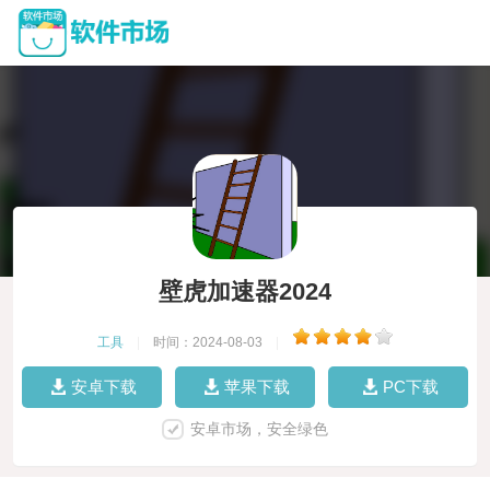
壁虎加速器2024
工具
|
时间：2024-08-03
|
安卓下载
苹果下载
PC下载
安卓市场，安全绿色