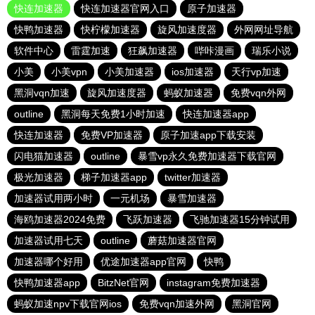
快连加速器
快连加速器官网入口
原子加速器
快鸭加速器
快柠檬加速器
旋风加速度器
外网网址导航
软件中心
雷霆加速
狂飙加速器
哔咔漫画
瑞乐小说
小美
小美vpn
小美加速器
ios加速器
天行vp加速
黑洞vqn加速
旋风加速度器
蚂蚁加速器
免费vqn外网
outline
黑洞每天免费1小时加速
快连加速器app
快连加速器
免费VP加速器
原子加速app下载安装
闪电猫加速器
outline
暴雪vp永久免费加速器下载官网
极光加速器
梯子加速器app
twitter加速器
加速器试用两小时
一元机场
暴雪加速器
海鸥加速器2024免费
飞跃加速器
飞驰加速器15分钟试用
加速器试用七天
outline
蘑菇加速器官网
加速器哪个好用
优途加速器app官网
快鸭
快鸭加速器app
BitzNet官网
instagram免费加速器
蚂蚁加速npv下载官网ios
免费vqn加速外网
黑洞官网